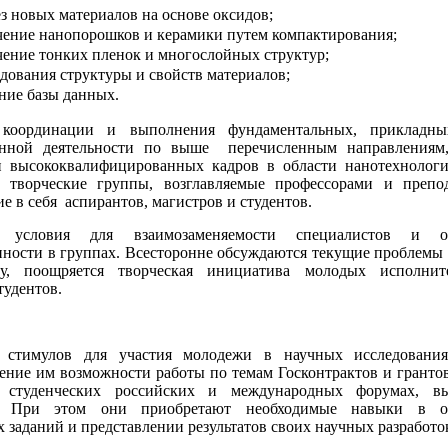
з новых материалов на основе оксидов;
чение нанопорошков и керамики путем компактирования;
чение тонких пленок и многослойных структур;
дования структуры и свойств материалов;
ние базы данных.
координации и выполнения фундаментальных, прикладны
нной деятельности по выше
перечисленным направлениям
и высококвалифицированных кадров в области нанотехнологи
 творческие группы, возглавляемые профессорами и препод
е в себя
аспирантов, магистров и студентов.
я условия для взаимозаменяемости специалистов и об
ности в группах. Всесторонне обсуждаются текущие проблемы 
ву, поощряется творческая инициатива молодых исполни
тудентов.
стимулов для участия молодежи в научных исследования
ение им возможности работы по темам Госконтрактов и грантов
 студенческих российских и международных форумах, в
х. При этом они приобретают необходимые навыки в о
 заданий и представлении результатов своих научных разработо