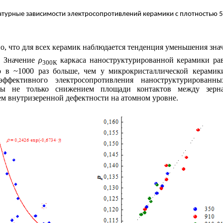
турные зависимости электросопротивлений керамики с плотностью 5
о, что для всех керамик наблюдается тенденция уменьшения зн
. Значение
ρ
каркаса наноструктурированной керамики рав
300К
о в ~1000 раз больше, чем у микрокристаллической керамик
эффективного электросопротивления наноструктурированн
ены не только снижением площади контактов между зерн
 внутризеренной дефектности на атомном уровне.