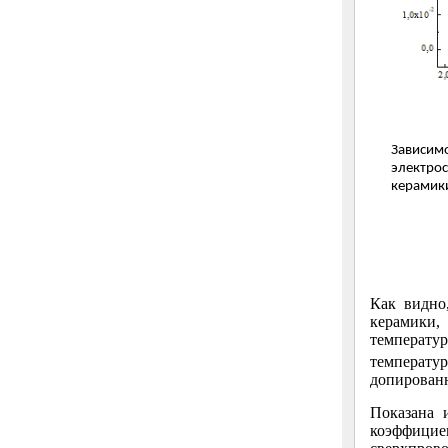
Зависим
электро
керамики
Как видно
керамики,
температур
температ
допирован
Показана 
коэффици