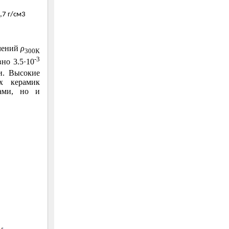
,7 г/см3
ачений
ρ
300К
-3
но 3.5·10
и. Высокие
ых керамик
ами, но и