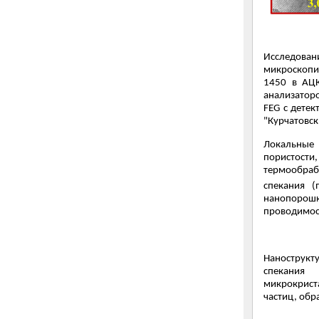
Исследова
микроскопи
1450 в АЦ
анализатор
FEG с дете
"Курчатовск
Локальные 
пористост
термообраб
спекания (
нанопорошк
проводимос
Нанострукт
спекания
микрокрист
частиц, обр