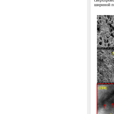
сверхпров
шириной п