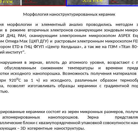
Морфология наноструктурированных керамик
ния морфологии и элементный анализ проводились методом э
и в режиме вторичных электронов сканирующим зондовым микро
КИ ДНЦ РАН, сканирующим электронным микроскопом ASPEX Expr
ом Omega Max (ЦКП ДГУ) и растровым электронным микроскопом FEI
ктором ETD в ГНЦ ФГУП «Центр Келдыша», а так же на ПЭМ «Titan 80
ий институт".
нарушения в зернах, вплоть до атомного уровня, возрастают с
и, обусловленным снижением температуры и времени предв
отки исходного нанопорошка. Возможность получения материалов 
о
при 920
С за 1 ч) из исходного, различным образом термооб
а, позволят изготавливать образцы керамики с градиентной по
тью.
урированные керамики состоят из зерен микронных размеров, получ
 агломерированных нанопорошков. Зерна представл
аллические блоки с квазиупорядоченной упаковкой совокупности на
азующих – 3D когерентные наноструктуры.