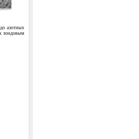
до азотных
-х зондовым