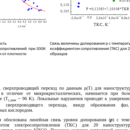
ость
Связь величины допирования
p
с температ
сопротивлений
при 300К
коэффициентом сопротивления (ТКС) для 
 от плотности
образцов
, сверхпроводящий переход по данным ρ(Т) для нанострукту
 в отличие от микрокристаллических, начинается при бол
е (T
~ 96 K). Локальные нарушения приводят к уширению
c,нач
ур сверхпроводящего перехода, ввиду образования фаз,
ных кислородом.
и обоснована линейная связь уровня допирования (
p
) с тем
ентом электросопротивления (ТКС) для 20 наноструктур