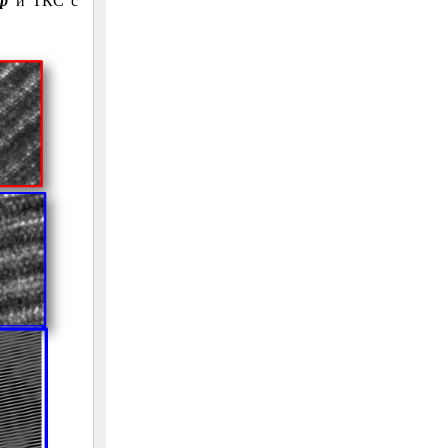
у
p
и ТКС с