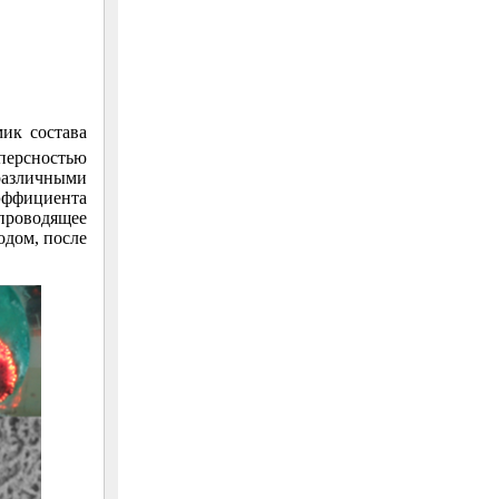
ик состава
сперсностью
 различными
оэффициента
хпроводящее
одом, после