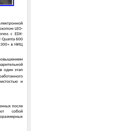
лектронной
скопом LEO-
ess с EDX-
 Quanta 600
-300» в НИЦ
 повышением
арительной
в один этап
работанного
ристостью и
енных после
яют собой
норазмерных