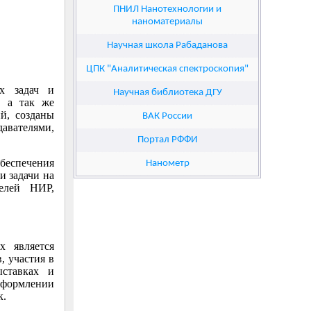
ПНИЛ Нанотехнологии и
наноматериалы
Научная школа Рабаданова
ЦПК "Аналитическая спектроскопия"
х задач и
Научная библиотека ДГУ
, а так же
й, созданы
ВАК России
авателями,
Портал РФФИ
еспечения
Нанометр
и задачи на
телей НИР,
х является
, участия в
ыставках и
формлении
к.