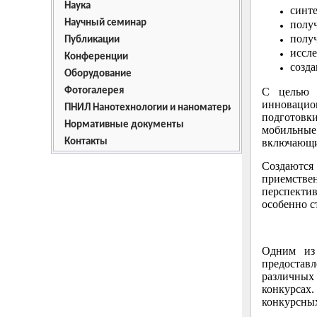
Наука
синте
Научный семинар
полу
полу
Публикации
иссле
Конференции
созда
Оборудование
Фотогалерея
С целью 
инновацио
ПНИЛ Нанотехнологии и наноматериалы
подготовк
Нормативные документы
мобильные
Контакты
включающи
Создаютс
приемствен
перспекти
особенно с
Одним из 
предоставл
различных
конкурса
конкурсных