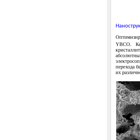
Наностру
Оптимизир
YBCO. Кер
кристалли
абсолютны
электросоп
перехода б
их различн