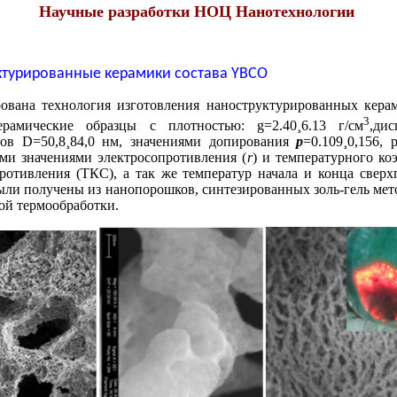
Научные разработки НОЦ Нанотехнологии
ктурированные керамики состава YBCO
ована технология изготовления наноструктурированных керам
3
амические образцы с плотностью: g=2.40¸6.13 г/см
,ди
тов D=50,8¸84,0 нм, значениями допирования
p
=0.109¸0,156,
ми значениями электросопротивления (
r
) и температурного к
ротивления (ТКС), а так же температур начала и конца свер
ыли получены из нанопорошков, синтезированных золь-гель мет
ой термообработки.