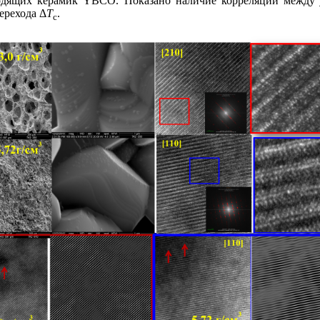
одящих керамик YBCO. Показано наличие корреляций межд
ерехода Δ
T
.
c