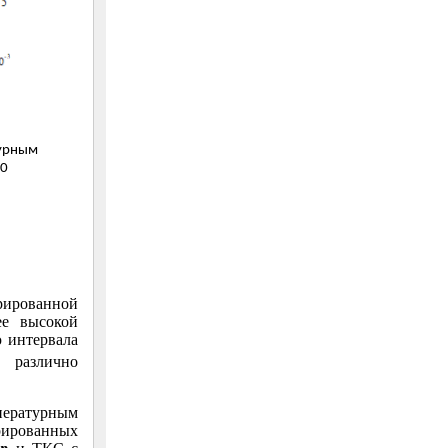
урным
20
рированной
ее высокой
 интервала
 различно
пературным
ированных