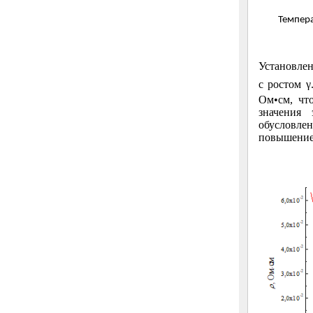
Темпера
Установлен
с ростом γ
Ом•см, чт
значения 
обусловл
повышением